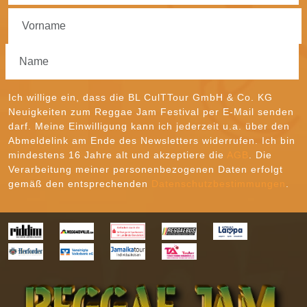
Ich willige ein, dass die BL CulTTour GmbH & Co. KG
Neuigkeiten zum Reggae Jam Festival per E-Mail senden
darf. Meine Einwilligung kann ich jederzeit u.a. über den
Abmeldelink am Ende des Newsletters widerrufen. Ich bin
mindestens 16 Jahre alt und akzeptiere die
AGB
. Die
Verarbeitung meiner personenbezogenen Daten erfolgt
gemäß den entsprechenden
Datenschutzbestimmungen
.