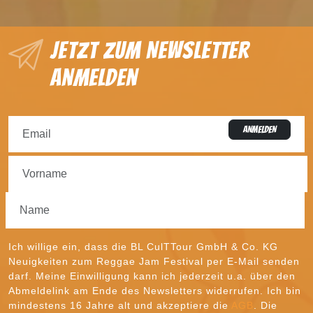
Jetzt zum Newsletter
anmelden
ANMELDEN
Ich willige ein, dass die BL CulTTour GmbH & Co. KG
Neuigkeiten zum Reggae Jam Festival per E-Mail senden
darf. Meine Einwilligung kann ich jederzeit u.a. über den
Abmeldelink am Ende des Newsletters widerrufen. Ich bin
mindestens 16 Jahre alt und akzeptiere die
AGB
. Die