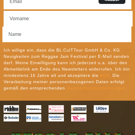
Ich willige ein, dass die BL CulTTour GmbH & Co. KG
Neuigkeiten zum Reggae Jam Festival per E-Mail senden
darf. Meine Einwilligung kann ich jederzeit u.a. über den
Abmeldelink am Ende des Newsletters widerrufen. Ich bin
mindestens 16 Jahre alt und akzeptiere die
AGB
. Die
Verarbeitung meiner personenbezogenen Daten erfolgt
gemäß den entsprechenden
Datenschutzbestimmungen
.